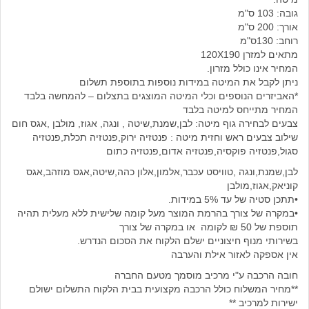
גובה: 103 ס"מ
אורך: 200 ס"מ
רוחב: 130ס"מ
מתאים למזרן 120X190
המחיר אינו כולל מזרון.
ניתן לקבל את המיטה במידות נוספות בתוספת תשלום
*האביזרים הנוספים וכלי המיטה המוצגים בתצלום – להמחשה בלבד
המחיר מתייחס למיטה בלבד
צבעים לבחירה גוף מיטה: לבן,שמנת,שיטה , ונגה, אגוז, מולבן ,אגס חום
שילוב צבעים ראש וחזית מיטה : פנטזיה ירוק,פנטזיה תכלת,פנטזיה
סגול,פנטזיה פוקסיה,פנטזיה אדום,פנטזיה כתום
לבן,שמנת,ונגה ,טוויסט עכבר,אלמון,אלון כהה,שיטה,אגס מוזהב,אגס
קוניאק,אגוז,מולבן
•תתכן סטיה של עד 5% במידות.
•במקרה של צורך בהרמת המוצר מעל קומה שלישית ללא מעלית תהיה
תוספת של 50 ₪ לקומה או במקרה של צורך
בשירותי מנוף חיצוניים ישלם הלקוח את הסכום הנדרש.
אין אספקה לאזור אילת והערבה
חובה הרכבה ע"י מרכיב מוסמך מטעם החברה
**מחיר המשלוח כולל הרכבה מקצועית בבית הלקוח התשלום ישולם
ישירות למרכיב **