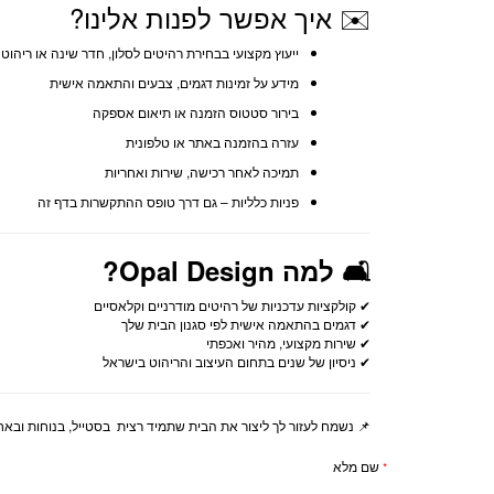
✉️ איך אפשר לפנות אלינו?
ייעוץ מקצועי בבחירת רהיטים לסלון, חדר שינה או ריהוט 
מידע על זמינות דגמים, צבעים והתאמה אישית
בירור סטטוס הזמנה או תיאום אספקה
עזרה בהזמנה באתר או טלפונית
תמיכה לאחר רכישה, שירות ואחריות
פניות כלליות – גם דרך טופס ההתקשרות בדף זה
🛋️ למה Opal Design?
✔ קולקציות עדכניות של רהיטים מודרניים וקלאסיים
✔ דגמים בהתאמה אישית לפי סגנון הבית שלך
✔ שירות מקצועי, מהיר ואכפתי
✔ ניסיון של שנים בתחום העיצוב והריהוט בישראל
📌 נשמח לעזור לך ליצור את הבית שתמיד רצית בסטייל, בנוחות ובאחר
שם מלא
*