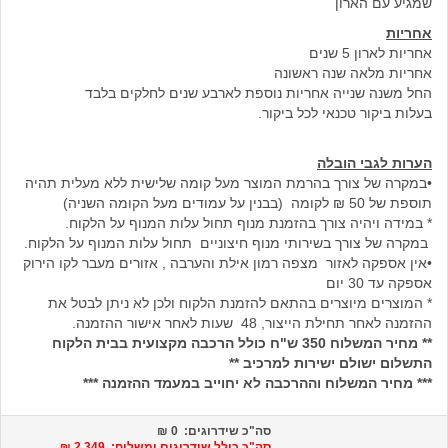
שמגיע עם הארון
אחריות
אחריות לארון 5 שנים
אחריות מלאה שנה ראשונה
החל משנה שנייה אחריות נוספת לארבע שנים לחלקים בלבד
בעלות ביקור טכנאי לכל ביקור.
הערות לגבי הובלה
•במקרה של צורך בהרמת המוצר מעל קומה שלישית ללא מעלית תהיה
תוספת של 50 ₪ לקומה (בבנין על עמודים מעל הקומה השניה)
* במידה ויהיה צורך בהזמנת מנוף תחול עלות המנוף על הלקוח.
במקרה של צורך בשירותי מנוף חיצוניים תחול עלות המנוף על הלקוח.
•אין אספקה לאזור מצפה רמון אילת והערבה , אזורים מעבר לקו הירוק
אספקה עד 30 יום
* המוצרים מיוצרים בהתאם להזמנת הלקוח ולכן לא ניתן לבטל את
ההזמנה לאחר תחילת הייצור, 48 שעות לאחר אישור ההזמנה.
** מחיר המשלוח 350 ש"ח כולל הרכבה מקצועית בבית הלקוח
התשלום ישולם ישירות למרכיב **
*** מחיר המשלוח וההרכבה לא יחוייב במעמד ההזמנה ***
סה"כ שידרוגים:
0
₪
סה"כ כולל שידרוגים ומשלוח: 2,349 ₪