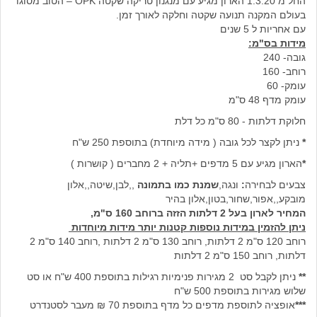
החל מ 1.3.20 הארון מגיע עם מנגנון טריקה שקטה OPK – הטוב מסוגו
בעולם המקנה תנועה שקטה וחלקה לאורך זמן.
עם אחריות ל 5 שנים
מידות בס"מ:
גובה- 240
רוחב- 160
עומק- 60
עומק מדף 48 ס"מ
חלוקת דלתות - 80 ס"מ כל דלת
*
ניתן לקצר לכל גובה ( מידה מיוחדת) בתוספת 250 ש"ח
*
הארון מגיע עם 5 מדפים +תליה + 2 מחברים ( קושרות )
צבעים לבחירה
:
ונגה,
שמנת כמו בתמונה
,,לבן,שיטה,,אלון
מובקע,,אפור,שחור,בטון,אלון בהיר
המחיר לארון בעל 2 דלתות הזזה ברוחב 160 ס"מ,
ניתן להזמין במידות נוספות קטנות יותר מידות מיוחדות
רוחב 120 ס"מ 2 דלתות, רוחב 130 ס"מ 2 דלתות ,רוחב 140 ס"מ 2
דלתות, רוחב 150 ס"מ 2 דלתות
**
ניתן לקבל סט 2 מגירות פנימיות רגילות בתוספת 400 ש"ח או סט
שלוש מגירות בתוספת 500 ש"ח
***
אופציה לתוספת מדפים כל מדף בתוספת 70 ₪ מעבר לסטנדרט